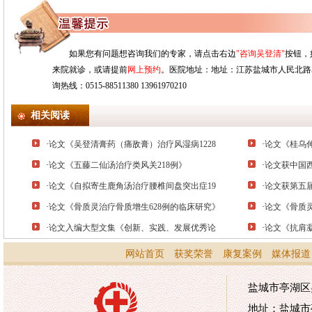
如果您有问题想咨询我们的专家，请点击右边
"咨询吴登清"
按钮，
来院就诊，或请提前
网上预约
。医院地址：地址：江苏盐城市人民北路528
询热线：0515-88511380 13961970210
相关阅读
·
论文《吴登清膏药（痛敌膏）治疗风湿病1228
·
论文《桂乌
·
论文《五藤二仙汤治疗类风关218例》
·
论文获中国
·
论文《自拟寄生鹿角汤治疗腰椎间盘突出症19
·
论文获第五
·
论文《骨质灵治疗骨质增生628例的临床研究》
·
论文《骨质灵
·
论文入编大型文集《创新、实践、发展优秀论
·
论文《抗肩
网站首页
获奖荣誉
康复案例
媒体报道
盐城市亭湖区吴
地址：盐城市