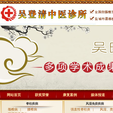
网站首页
获奖荣誉
康复案例
媒体报道
脊柱疾病
风湿免疫疾病
颈椎病
|
腰椎病
强直性脊柱炎
|
风湿、类